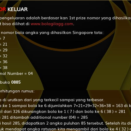
OR
KELUAR
engeluaran adalah berdasar kan 1st prize nomor yang dihasilka
t bisa dilihat di
www.bolagilagg.com
.
 nomor bola angka yang dihasilkan Singapore toto:
= 7
= 21
= 29
= 32
= 36
= 38
onal Number = 04
 buka
0885
erhitungan rumus:
a di urutkan dari yang terkecil sampai yang terbesar.
a ke 1 sampai bola ke 6 dijumlahkan 7+21+29+32+36+38 = 163 di k
il dari 326 dikurangkan bola ke 1 ( 7 ) dan bola ke 6 ( 38 ) = 281
a 281 ditambah additional number (04) = 285
i hasil 285, didapatkan 2 angka puluhan 85 tersebut. Setelah itu 
uk mendapat angka ratusan kita mengambil dari bola ke 4 ( 32 ) di