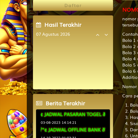
Daftar
NOM
nomor p
Hasil Terakhir
tersebu
07 Agustus 2026
Contoh
Bola 1 
Suwit
Bola 2 
Bola 3 
PokerDice
1
b
1
r
1
r
1
r
2
r
Bola 4 
Bola 5 
New Grand Prix
1
Bola 6 
Additi
EuropeBaccarat
b
a
n
k
e
r
Nomor
Cara p
Berita Terakhir
Bol
Bol
* ðŸ“¢ JADWAL PASARAN TOGEL ðŸ“¢ *
Has
03-08-2023 14:14:21
Sis
* ðŸ“¢ JADWAL OFFLINE BANK ðŸ“¢ *
Dar
Unt
14-10-2022 01:03:31