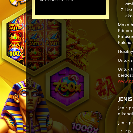
amb
Unt
eko
Maka ha
Ribuan
Ratusa
Puluha
Hasiln
Untuk m
Untuk 
berdasa
www.bo
JENIS
Jenis 
dikenal
Jenis p
4D,