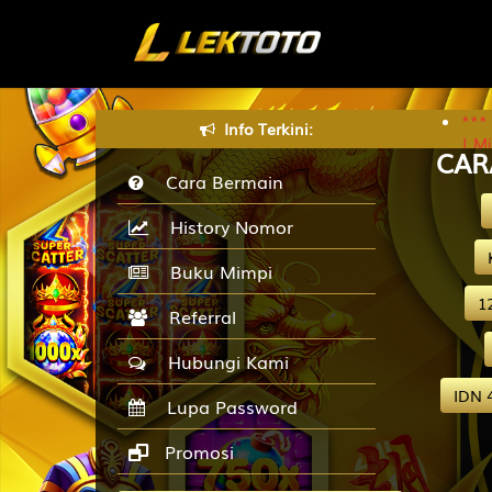
<
***
Info Terkini:
| M
CAR
Cara Bermain
History Nomor
Buku Mimpi
1
Referral
Hubungi Kami
IDN 
Lupa Password
Promosi