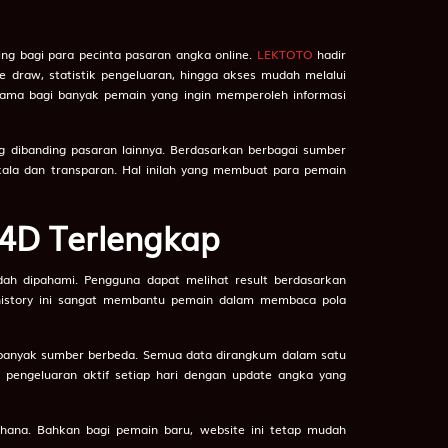
ing bagi para pecinta pasaran angka online.
LEKTOTO
hadir
e draw, statistik pengeluaran, hingga akses mudah melalui
tama bagi banyak pemain yang ingin memperoleh informasi
ng dibanding pasaran lainnya. Berdasarkan berbagai sumber
kala dan transparan. Hal inilah yang membuat para pemain
4D Terlengkap
ah dipahami. Pengguna dapat melihat result berdasarkan
a history ini sangat membantu pemain dalam membaca pola
i banyak sumber berbeda. Semua data dirangkum dalam satu
 pengeluaran aktif setiap hari dengan update angka yang
ana. Bahkan bagi pemain baru, website ini tetap mudah