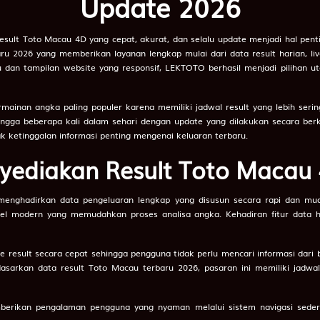
Update 2026
 result Toto Macau 4D yang cepat, akurat, dan selalu update menjadi hal pent
ru 2026 yang memberikan layanan lengkap mulai dari data result harian, liv
 dan tampilan website yang responsif, LEKTOTO berhasil menjadi pilihan u
rmainan angka paling populer karena memiliki jadwal result yang lebih seri
ngga beberapa kali dalam sehari dengan update yang dilakukan secara ber
 ketinggalan informasi penting mengenai keluaran terbaru.
ediakan Result Toto Macau 
enghadirkan data pengeluaran lengkap yang disusun secara rapi dan mud
abel modern yang memudahkan proses analisa angka. Kehadiran fitur dat
e result secara cepat sehingga pengguna tidak perlu mencari informasi dar
sarkan data result Toto Macau terbaru 2026, pasaran ini memiliki jadwal
erikan pengalaman pengguna yang nyaman melalui sistem navigasi sederh