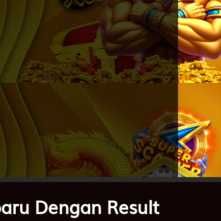
baru Dengan Result