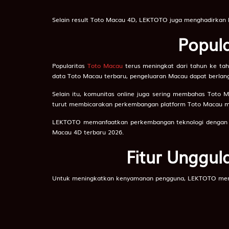
Selain result Toto Macau 4D, LEKTOTO juga menghadirkan be
Popula
Popularitas
Toto Macau
terus meningkat dari tahun ke tahu
data Toto Macau terbaru, pengeluaran Macau dapat berlang
Selain itu, komunitas online juga sering membahas Toto M
turut membicarakan perkembangan platform Toto Macau mo
LEKTOTO memanfaatkan perkembangan teknologi dengan men
Macau 4D terbaru 2026.
Fitur Unggu
Untuk meningkatkan kenyamanan pengguna, LEKTOTO mengha