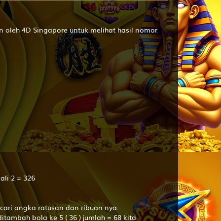
n oleh 4D Singapore untuk melihat hasil nomor
ali 2 = 326
dicari angka ratusan dan ribuan nya.
tambah bola ke 5 ( 36 ) jumlah = 68 kita