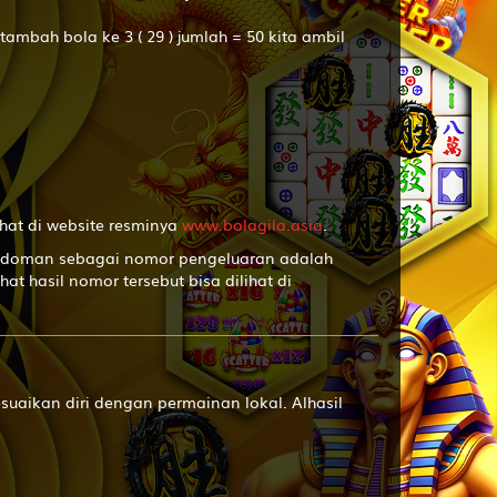
ambah bola ke 3 ( 29 ) jumlah = 50 kita ambil
ihat di website resminya
www.bolagila.asia
.
 pedoman sebagai nomor pengeluaran adalah
at hasil nomor tersebut bisa dilihat di
uaikan diri dengan permainan lokal. Alhasil