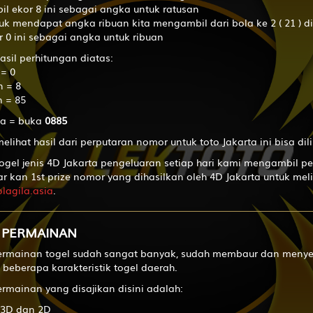
il ekor 8 ini sebagai angka untuk ratusan
uk mendapat angka ribuan kita mengambil dari bola ke 2 ( 21 ) dit
r 0 ini sebagai angka untuk ribuan
sil perhitungan diatas:
 = 0
n = 8
n = 85
ya = buka
0885
elihat hasil dari perputaran nomor untuk toto Jakarta ini bisa dil
togel jenis 4D Jakarta pengeluaran setiap hari kami mengambil
r kan 1st prize nomor yang dihasilkan oleh 4D Jakarta untuk melih
lagila.asia
.
PERMAINAN
permainan togel sudah sangat banyak, sudah membaur dan menyes
 beberapa karakteristik togel daerah.
ermainan yang disajikan disini adalah:
 3D dan 2D