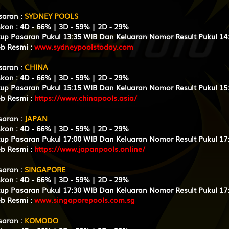
saran :
SYDNEY POOLS
skon :
4D
-
66%
|
3D
-
59%
|
2D
-
29%
tup Pasaran Pukul
13:35
WIB Dan Keluaran Nomor Result Pukul
14
b Resmi :
www.sydneypoolstoday.com
saran :
CHINA
skon :
4D
-
66%
|
3D
-
59%
|
2D
-
29%
tup Pasaran Pukul
15:15
WIB Dan Keluaran Nomor Result Pukul
15
b Resmi :
https://www.chinapools.asia/
saran :
JAPAN
skon :
4D
-
66%
|
3D
-
59%
|
2D
-
29%
tup Pasaran Pukul
17:00
WIB Dan Keluaran Nomor Result Pukul
17
b Resmi :
https://www.japanpools.online/
saran :
SINGAPORE
skon :
4D
-
66%
|
3D
-
59%
|
2D
-
29%
tup Pasaran Pukul
17:30
WIB Dan Keluaran Nomor Result Pukul
17
b Resmi :
www.singaporepools.com.sg
saran :
KOMODO