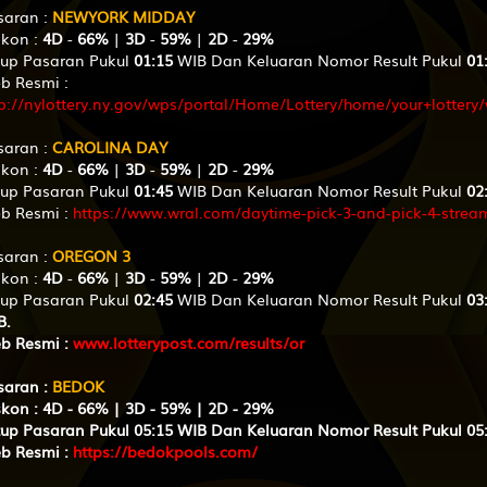
saran :
NEWYORK MIDDAY
skon :
4D
-
66%
|
3D
-
59%
|
2D
-
29%
tup Pasaran Pukul
01:15
WIB Dan Keluaran Nomor Result Pukul
01
b Resmi :
tp://nylottery.ny.gov/wps/portal/Home/Lottery/home/your+lotte
saran :
CAROLINA DAY
skon :
4D
-
66%
|
3D
-
59%
|
2D
-
29%
tup Pasaran Pukul
01:45
WIB Dan Keluaran Nomor Result Pukul
02
b Resmi :
https://www.wral.com/daytime-pick-3-and-pick-4-strea
saran :
OREGON 3
skon :
4D
-
66%
|
3D
-
59%
|
2D
-
29%
tup Pasaran Pukul
02:45
WIB Dan Keluaran Nomor Result Pukul
03
B.
b Resmi :
www.lotterypost.com/results/or
saran :
BEDOK
skon :
4D
-
66%
|
3D
-
59%
|
2D
-
29%
tup Pasaran Pukul
05:15
WIB Dan Keluaran Nomor Result Pukul
05
b Resmi :
https://bedokpools.com/