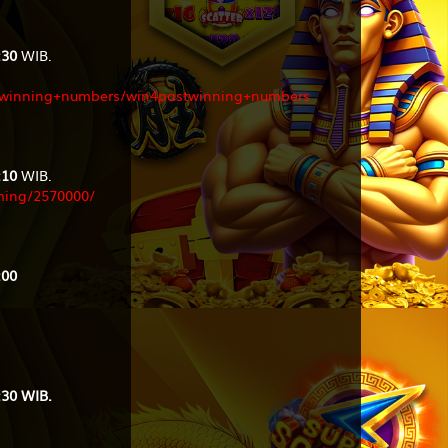
:30
WIB.
ry/winning+numbers/win4pastwinning+numbers
:10
WIB.
ming/2570000/
:00
:30
WIB.