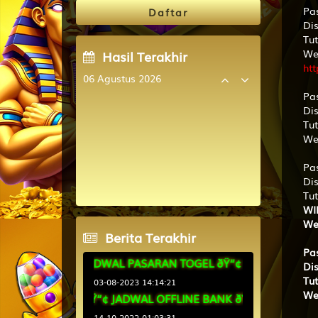
Pa
Daftar
Di
Tu
We
Hasil Terakhir
ht
06 Agustus 2026
Pa
ANGKORWATEVE
1
9
5
4
Di
Tu
HISO 18
4
8
6
6
We
HISO 06
9
2
6
7
Pa
SUZUYA MID
1
6
3
9
Di
Tu
WI
We
Berita Terakhir
Pa
* ðŸ“¢ JADWAL PASARAN TOGEL ðŸ“¢ *
Di
Tu
03-08-2023 14:14:21
We
* ðŸ“¢ JADWAL OFFLINE BANK ðŸ“¢ *
14-10-2022 01:03:31