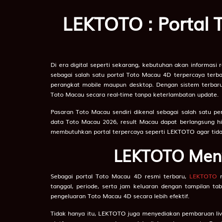
LEKTOTO : Portal 
Di era digital seperti sekarang, kebutuhan akan informasi
sebagai salah satu portal Toto Macau 4D terpercaya terba
perangkat mobile maupun desktop. Dengan sistem terbaru
Toto Macau secara real-time tanpa keterlambatan update.
Pasaran Toto Macau sendiri dikenal sebagai salah satu pe
data Toto Macau 2026, result Macau dapat berlangsung hi
membutuhkan portal terpercaya seperti LEKTOTO agar tidak
LEKTOTO Meny
Sebagai portal Toto Macau 4D resmi terbaru,
LEKTOTO
m
tanggal, periode, serta jam keluaran dengan tampilan t
pengeluaran Toto Macau 4D secara lebih efektif.
Tidak hanya itu, LEKTOTO juga menyediakan pembaruan liv