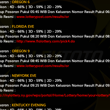
saran :
OREGON 6
skon :
4D
-
66%
|
3D
-
59%
|
2D
-
29%
tup Pasaran Pukul
05:45
WIB Dan Keluaran Nomor Result Pukul
06
b Resmi :
www.lotterypost.com/results/or
saran :
FLORIDA EVE
skon :
4D
-
66%
|
3D
-
59%
|
2D
-
29%
tup Pasaran Pukul
08:20
WIB Dan Keluaran Nomor Result Pukul
08
b Resmi :
http://www.flalottery.com/pick4.do
saran :
OREGON 9
skon :
4D
-
66%
|
3D
-
59%
|
2D
-
29%
tup Pasaran Pukul
08:45
WIB Dan Keluaran Nomor Result Pukul
09
b Resmi :
www.lotterypost.com/results/or
saran :
NEWYORK EVE
skon :
4D
-
66%
|
3D
-
59%
|
2D
-
29%
tup Pasaran Pukul
09:25
WIB Dan Keluaran Nomor Result Pukul
09
b Resmi :
tp://nylottery.ny.gov/wps/portal/Home/Lottery/home/your+lotte
saran :
KENTUCKY EVENING
skon :
4D
-
66%
|
3D
-
59%
|
2D
-
29%