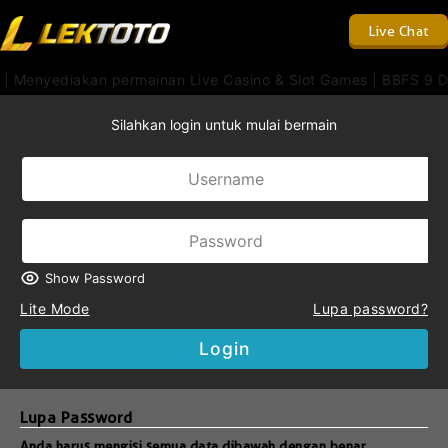
Live Chat
| Menyediakan permainan Live Casino & Slot Games | BBFS 9 Dig
Silahkan login untuk mulai bermain
Show Password
Lite Mode
Lupa password?
Login
Lupa Password
Anda harus mengisi semua data dibawah dengan benar.