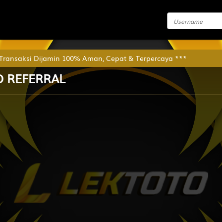
 Dijamin 100% Aman, Cepat & Terpercaya ***
O REFERRAL