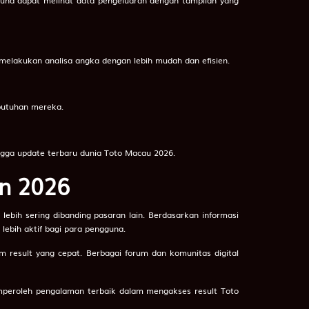
una dapat melihat data pengeluaran dengan tampilan yang
melakukan analisa angka dengan lebih mudah dan efisien.
butuhan mereka.
ingga update terbaru dunia Toto Macau 2026.
un 2026
ebih sering dibanding pasaran lain. Berdasarkan informasi
ebih aktif bagi para pengguna.
m result yang cepat. Berbagai forum dan komunitas digital
mperoleh pengalaman terbaik dalam mengakses result Toto