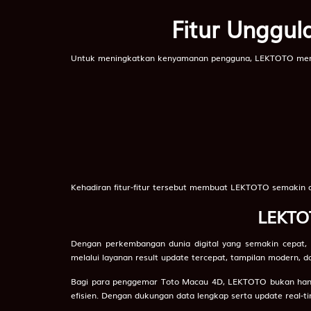
Fitur Unggu
Untuk meningkatkan kenyamanan pengguna, LEKTOTO mengha
Kehadiran fitur-fitur tersebut membuat LEKTOTO semakin d
LEKTOT
Dengan perkembangan dunia digital yang semakin cepat,
melalui layanan result update tercepat, tampilan modern, d
Bagi para penggemar Toto Macau 4D, LEKTOTO bukan hanya 
efisien. Dengan dukungan data lengkap serta update real-t