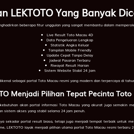
lan LEKTOTO Yang Banyak Dic
dirkan beberapa fitur unggulan yang sangat membantu dalam memperoleh in
Live Result Toto Macau 4D
Data Pengeluaran Lengkap
Statistik Angka Keluar
Tampilan Mobile Friendly
Update Cepat Tanpa Delay
Jadwal Pasaran Terbaru
Riwayat Result Harian
Sistem Website Stabil 24 Jam
ikenal sebagai portal Toto Macau resmi yang modern dan terpercaya di tahu
O Menjadi Pilihan Tepat Pecinta Tot
 kebutuhan akan portal informasi Toto Macau yang akurat juga semakin m
an sistem akses yang stabil selama 24 jam penuh.
sekadar portal result biasa, tetapi juga menjadi tempat terbaik untuk mem
ime, LEKTOTO layak menjadi pilihan utama portal Toto Macau resmi terbaru 2