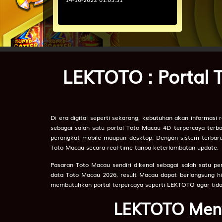
LEKTOTO : Portal 
Di era digital seperti sekarang, kebutuhan akan informasi
sebagai salah satu portal Toto Macau 4D terpercaya terba
perangkat mobile maupun desktop. Dengan sistem terbaru
Toto Macau secara real-time tanpa keterlambatan update.
Pasaran Toto Macau sendiri dikenal sebagai salah satu pe
data Toto Macau 2026, result Macau dapat berlangsung hi
membutuhkan portal terpercaya seperti LEKTOTO agar tidak
LEKTOTO Meny